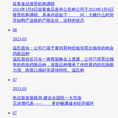
益客食品接受机构调研
2023年3月8日益客食品发布公告称公司于2023年3月6日
接受机构调研。具体内容如下： 问：大概什么时间
开始鸭产业链的产能去化，这样的状态
08
2023-03
温氏股份：公司已基于黄鸡育种经验培育出独有的肉杂
鸡新品种
温氏股份近日在一券商策略会上透露，公司已培育出独
有的肉杂鸡新品种，该新品种继承了传统黄鸡的抗病能
力强、肉质口感好等遗传特性。温氏称
07
2023-03
热议新发展格局·建设全国统一大市场
王连增代表—— 更好畅通城乡经济循环
07