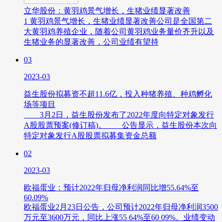
立华股份：黄羽鸡景气增长，生猪业绩显著改善
1 黄羽鸡景气增长，生猪业绩显著改善公司是全国第二
大黄羽鸡养殖企业，随着公司黄羽鸡业务量价齐升以及
生猪业务的显著改善，公司业绩有望持
03
2023-03
益生股份拟募资不超11.6亿，投入种猪养殖、种鸡孵化
场等项目
3月2日，益生股份发布了2022年度向特定对象发行
A股股票预案(修订稿)。 公告显示，益生股份本次向
特定对象发行A股股票拟募集资金总额
02
2023-03
欧福蛋业：预计2022年归母净利润同比增55.64%至
60.09%
欧福蛋业2月23日公告，公司预计2022年归母净利润3500
万元至3600万元，同比上涨55 64%至60 09%。业绩变动