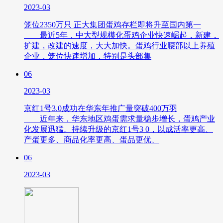
2023-03
笼位2350万只 正大集团蛋鸡存栏即将升至国内第一
最近5年，中大型规模化蛋鸡企业快速崛起，新建，
扩建，改建的速度，大大加快。蛋鸡行业腰部以上养殖
企业，笼位快速增加，特别是头部集
06
2023-03
京红1号3.0成功在华东年推广量突破400万羽
近年来，华东地区鸡蛋需求量稳步增长，蛋鸡产业
化发展迅猛。持续升级的京红1号3 0，以成活率更高、
产蛋更多、商品化率更高、蛋品更优、
06
2023-03