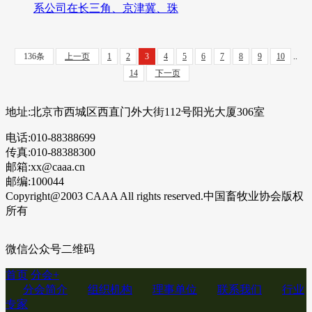
系公司在长三角、京津冀、珠
136条
上一页
1
2
3
4
5
6
7
8
9
10
..
14
下一页
地址:北京市西城区西直门外大街112号阳光大厦306室
电话:010-88388699
传真:010-88388300
邮箱:xx@caaa.cn
邮编:100044
Copyright@2003 CAAA All rights reserved.中国畜牧业协会版权
所有
微信公众号二维码
首页
分会
+
分会简介
组织机构
理事单位
联系我们
行业
专家