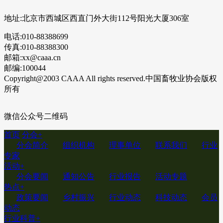
地址:北京市西城区西直门外大街112号阳光大厦306室
电话:010-88388699
传真:010-88388300
邮箱:xx@caaa.cn
邮编:100044
Copyright@2003 CAAA All rights reserved.中国畜牧业协会版权
所有
微信公众号二维码
首页
分会
+
分会简介
组织机构
理事单位
联系我们
行业
专家
活动
+
分会要闻
通知公告
行业报告
活动专题
热点
+
政策要闻
乡村振兴
行业动态
科技动态
会员
动态
行业科普
+