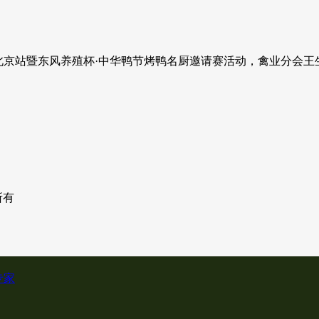
菜-北京站暨东风养殖杯·中华鸭节烤鸭名厨邀请赛活动，禽业分会
权所有
专家