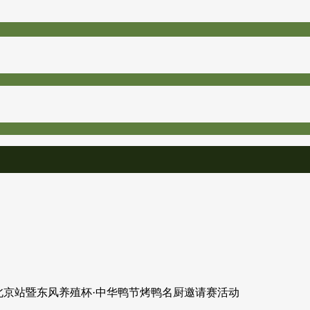
菜-北京站暨东风养殖杯·中华鸭节烤鸭名厨邀请赛活动