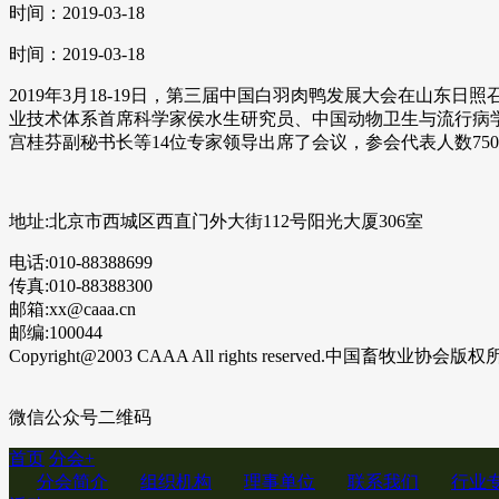
时间：2019-03-18
时间：2019-03-18
2019年3月18-19日，第三届中国白羽肉鸭发展大会在山
业技术体系首席科学家侯水生研究员、中国动物卫生与流行病
宫桂芬副秘书长等14位专家领导出席了会议，参会代表人数75
地址:北京市西城区西直门外大街112号阳光大厦306室
电话:010-88388699
传真:010-88388300
邮箱:xx@caaa.cn
邮编:100044
Copyright@2003 CAAA All rights reserved.中国畜牧业协会版
微信公众号二维码
首页
分会
+
分会简介
组织机构
理事单位
联系我们
行业